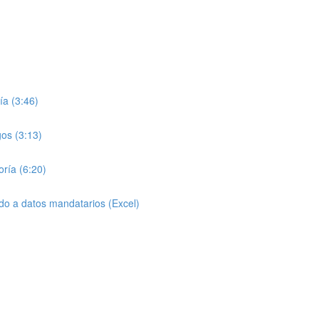
ía (3:46)
gos (3:13)
oría (6:20)
do a datos mandatarios (Excel)